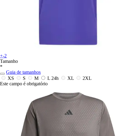
+-2
Tamanho
*
Guia de tamanhos
XS
S
M
L
24h
XL
2XL
Este campo é obrigatório