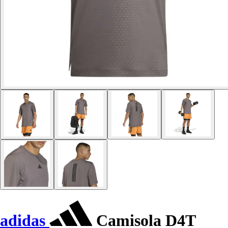
adidas
Camisola D4T