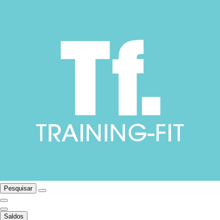
Pesquisar
Saldos