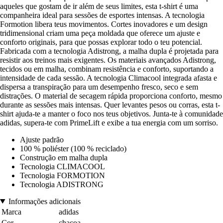
aqueles que gostam de ir além de seus limites, esta t-shirt é uma
companheira ideal para sessões de esportes intensas. A tecnologia
Formotion libera teus movimentos. Cortes inovadores e um design
tridimensional criam uma peça moldada que oferece um ajuste e
conforto originais, para que possas explorar todo o teu potencial.
Fabricada com a tecnologia Adistrong, a malha dupla é projetada para
resistir aos treinos mais exigentes. Os materiais avançados Adistrong,
tecidos ou em malha, combinam resistência e conforto, suportando a
intensidade de cada sessão. A tecnologia Climacool integrada afasta e
dispersa a transpiração para um desempenho fresco, seco e sem
distrações. O material de secagem rápida proporciona conforto, mesmo
durante as sessões mais intensas. Quer levantes pesos ou corras, esta t-
shirt ajuda-te a manter o foco nos teus objetivos. Junta-te à comunidade
adidas, supera-te com PrimeLift e exibe a tua energia com um sorriso.
Ajuste padrão
100 % poliéster (100 % reciclado)
Construção em malha dupla
Tecnologia CLIMACOOL
Tecnologia FORMOTION
Tecnologia ADISTRONG
Informações adicionais
Marca
adidas
Cor
chacoa