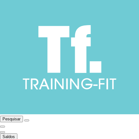
Pesquisar
Saldos