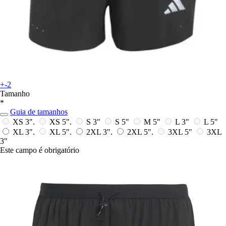
+-2
Tamanho
*
Guia de tamanhos
XS 3".
XS 5".
S 3"
S 5"
M 5"
L 3"
L 5"
XL 3".
XL 5".
2XL 3".
2XL 5".
3XL 5"
3XL
3"
Este campo é obrigatório