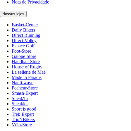
Nota de Privacidade
Nossas lojas
Basket-Center
Daily Bikers
Direct Running
Direct-Volley
Espace Golf
Foot-Store
Galope-Store
Handball-Store
House of Rugby
La sellerie de Maé
Made in Paradis
Nauti-wave
Pecheur-Store
Smash-Expert
Sneak'In
Sneakids
Sport is good
Trek-Expert
TripNBikers
Vélo-Store