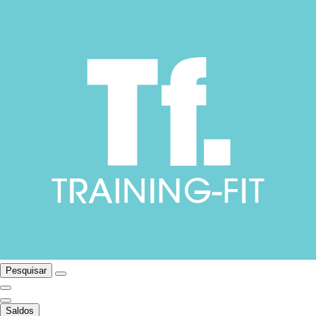
Pesquisar
Saldos