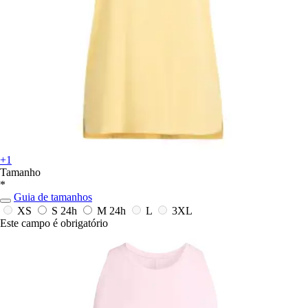
+1
Tamanho
*
Guia de tamanhos
XS
S
24h
M
24h
L
3XL
Este campo é obrigatório