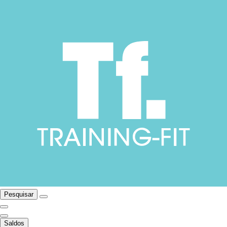
Pesquisar
Saldos