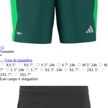
+1
Tamanho
*
Guia de tamanhos
XS 5".
XS 7".
S 5"
24h
S 7"
24h
M 5"
24h
M
7"
L 5"
24h
L 7"
XL 5".
24h
XL 7".
2XL 5".
2XL 7".
3XL 7"
Este campo é obrigatório