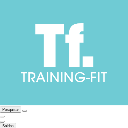
Pesquisar
Saldos