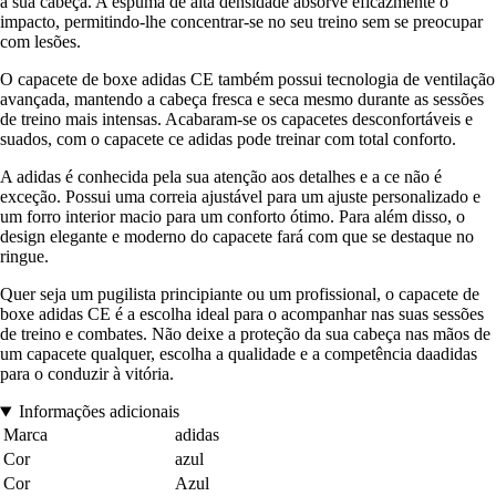
a sua cabeça. A espuma de alta densidade absorve eficazmente o
impacto, permitindo-lhe concentrar-se no seu treino sem se preocupar
com lesões.
O capacete de boxe adidas CE também possui tecnologia de ventilação
avançada, mantendo a cabeça fresca e seca mesmo durante as sessões
de treino mais intensas. Acabaram-se os capacetes desconfortáveis e
suados, com o capacete ce adidas pode treinar com total conforto.
A adidas é conhecida pela sua atenção aos detalhes e a ce não é
exceção. Possui uma correia ajustável para um ajuste personalizado e
um forro interior macio para um conforto ótimo. Para além disso, o
design elegante e moderno do capacete fará com que se destaque no
ringue.
Quer seja um pugilista principiante ou um profissional, o capacete de
boxe adidas CE é a escolha ideal para o acompanhar nas suas sessões
de treino e combates. Não deixe a proteção da sua cabeça nas mãos de
um capacete qualquer, escolha a qualidade e a competência daadidas
para o conduzir à vitória.
Informações adicionais
Marca
adidas
Cor
azul
Cor
Azul