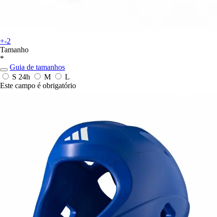
+-2
Tamanho
*
Guia de tamanhos
S
24h
M
L
Este campo é obrigatório