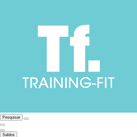
Pesquisar
Saldos