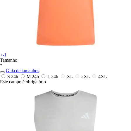
+-1
Tamanho
*
Guia de tamanhos
S
24h
M
24h
L
24h
XL
2XL
4XL
Este campo é obrigatório