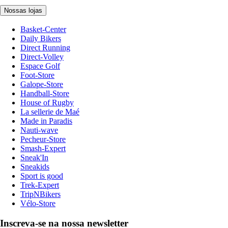
Nossas lojas
Basket-Center
Daily Bikers
Direct Running
Direct-Volley
Espace Golf
Foot-Store
Galope-Store
Handball-Store
House of Rugby
La sellerie de Maé
Made in Paradis
Nauti-wave
Pecheur-Store
Smash-Expert
Sneak'In
Sneakids
Sport is good
Trek-Expert
TripNBikers
Vélo-Store
Inscreva-se na nossa newsletter