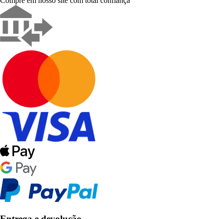
Compre em nosso site com total confiança
Entrega e devolução