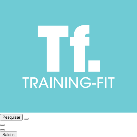
Pesquisar
Saldos