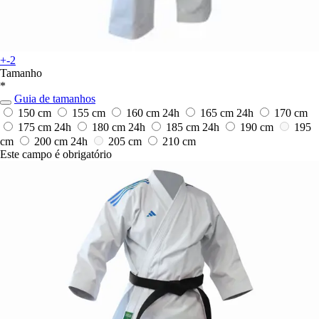
+-2
Tamanho
*
Guia de tamanhos
150 cm
155 cm
160 cm
24h
165 cm
24h
170 cm
175 cm
24h
180 cm
24h
185 cm
24h
190 cm
195
cm
200 cm
24h
205 cm
210 cm
Este campo é obrigatório