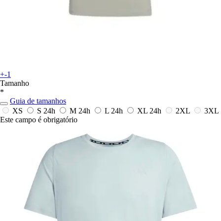
+-1
Tamanho
*
Guia de tamanhos
XS
S
24h
M
24h
L
24h
XL
24h
2XL
3XL
Este campo é obrigatório