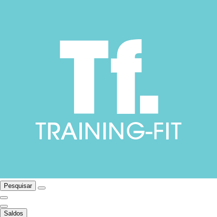
Pesquisar
Saldos