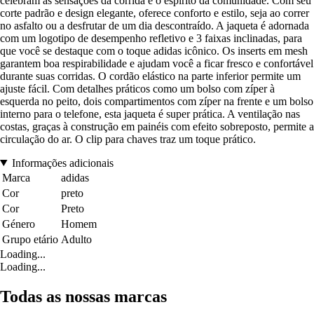
celebram as sensações da corrida e o espírito da comunidade. Com seu
corte padrão e design elegante, oferece conforto e estilo, seja ao correr
no asfalto ou a desfrutar de um dia descontraído. A jaqueta é adornada
com um logotipo de desempenho refletivo e 3 faixas inclinadas, para
que você se destaque com o toque adidas icônico. Os inserts em mesh
garantem boa respirabilidade e ajudam você a ficar fresco e confortável
durante suas corridas. O cordão elástico na parte inferior permite um
ajuste fácil. Com detalhes práticos como um bolso com zíper à
esquerda no peito, dois compartimentos com zíper na frente e um bolso
interno para o telefone, esta jaqueta é super prática. A ventilação nas
costas, graças à construção em painéis com efeito sobreposto, permite a
circulação do ar. O clip para chaves traz um toque prático.
Informações adicionais
Marca
adidas
Cor
preto
Cor
Preto
Género
Homem
Grupo etário
Adulto
Loading...
Loading...
Todas as nossas marcas