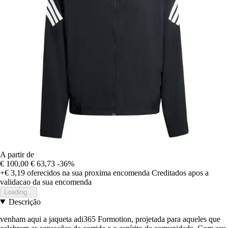
A partir de
€ 100,00
€ 63,73
-36%
+€ 3,19
oferecidos na sua proxima encomenda
Creditados apos a
validacao da sua encomenda
Loading...
Descrição
venham aqui a jaqueta adi365 Formotion, projetada para aqueles que