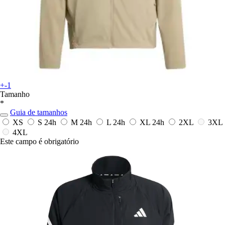
+-1
Tamanho
*
Guia de tamanhos
XS
S
24h
M
24h
L
24h
XL
24h
2XL
3XL
4XL
Este campo é obrigatório