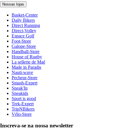
Nossas lojas
Basket-Center
Daily Bikers
Direct Running
Direct-Volley
Espace Golf
Foot-Store
Galope-Store
Handball-Store
House of Rugby
La sellerie de Maé
Made in Paradis
Nauti-wave
Pecheur-Store
Smash-Expert
Sneak'In
Sneakids
Sport is good
Trek-Expert
TripNBikers
Vélo-Store
Inscreva-se na nossa newsletter