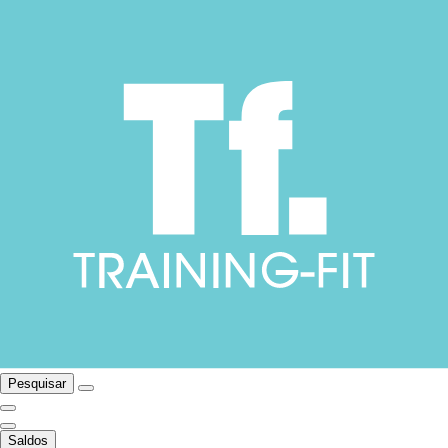
Pesquisar
Saldos