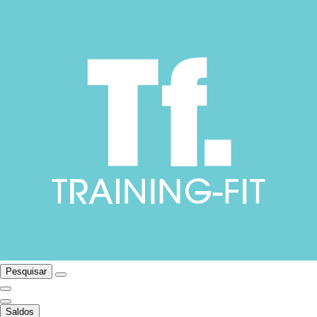
Pesquisar
Saldos