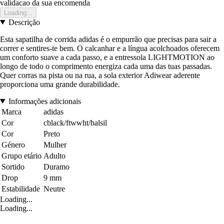
validacao da sua encomenda
Loading...
Descrição
Esta sapatilha de corrida adidas é o empurrão que precisas para sair a
correr e sentires-te bem. O calcanhar e a língua acolchoados oferecem
um conforto suave a cada passo, e a entressola LIGHTMOTION ao
longo de todo o comprimento energiza cada uma das tuas passadas.
Quer corras na pista ou na rua, a sola exterior Adiwear aderente
proporciona uma grande durabilidade.
Informações adicionais
Marca
adidas
Cor
cblack/ftwwht/halsil
Cor
Preto
Género
Mulher
Grupo etário
Adulto
Sortido
Duramo
Drop
9 mm
Estabilidade
Neutre
Loading...
Loading...