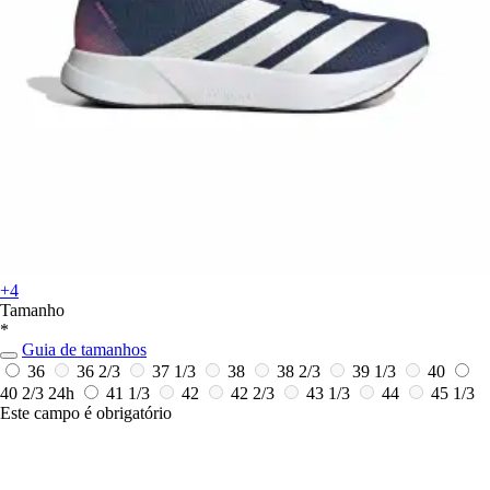
+4
Tamanho
*
Guia de tamanhos
36
36 2/3
37 1/3
38
38 2/3
39 1/3
40
40 2/3
24h
41 1/3
42
42 2/3
43 1/3
44
45 1/3
Este campo é obrigatório