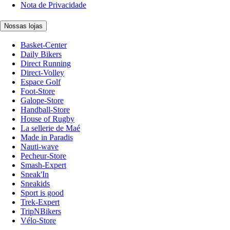
Nota de Privacidade
Nossas lojas
Basket-Center
Daily Bikers
Direct Running
Direct-Volley
Espace Golf
Foot-Store
Galope-Store
Handball-Store
House of Rugby
La sellerie de Maé
Made in Paradis
Nauti-wave
Pecheur-Store
Smash-Expert
Sneak'In
Sneakids
Sport is good
Trek-Expert
TripNBikers
Vélo-Store