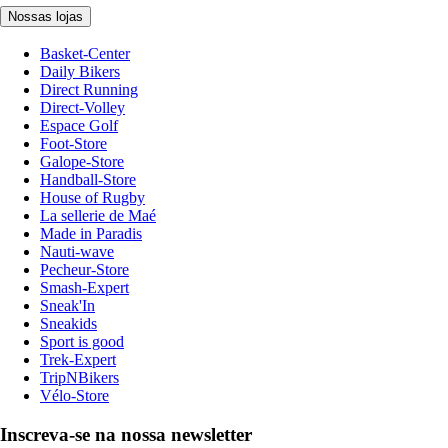
Nossas lojas
Basket-Center
Daily Bikers
Direct Running
Direct-Volley
Espace Golf
Foot-Store
Galope-Store
Handball-Store
House of Rugby
La sellerie de Maé
Made in Paradis
Nauti-wave
Pecheur-Store
Smash-Expert
Sneak'In
Sneakids
Sport is good
Trek-Expert
TripNBikers
Vélo-Store
Inscreva-se na nossa newsletter