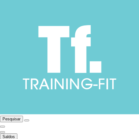
Pesquisar
Saldos