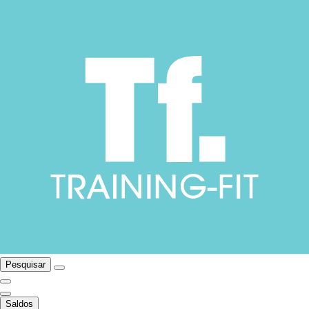
Pesquisar
Saldos