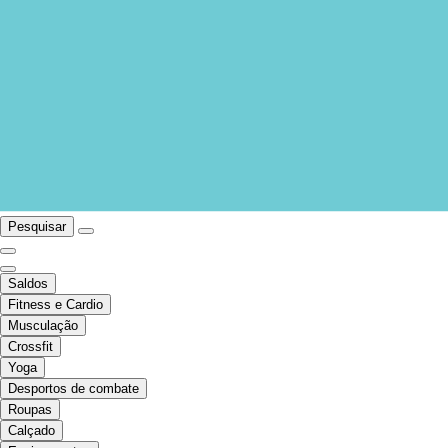
Pesquisar
Saldos
Fitness e Cardio
Musculação
Crossfit
Yoga
Desportos de combate
Roupas
Calçado