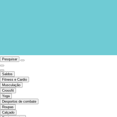
Pesquisar
Saldos
Fitness e Cardio
Musculação
Crossfit
Yoga
Desportos de combate
Roupas
Calçado