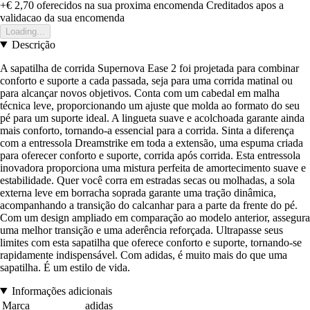
+€ 2,70
oferecidos na sua proxima encomenda
Creditados apos a
validacao da sua encomenda
Loading...
Descrição
A sapatilha de corrida Supernova Ease 2 foi projetada para combinar
conforto e suporte a cada passada, seja para uma corrida matinal ou
para alcançar novos objetivos. Conta com um cabedal em malha
técnica leve, proporcionando um ajuste que molda ao formato do seu
pé para um suporte ideal. A lingueta suave e acolchoada garante ainda
mais conforto, tornando-a essencial para a corrida. Sinta a diferença
com a entressola Dreamstrike em toda a extensão, uma espuma criada
para oferecer conforto e suporte, corrida após corrida. Esta entressola
inovadora proporciona uma mistura perfeita de amortecimento suave e
estabilidade. Quer você corra em estradas secas ou molhadas, a sola
externa leve em borracha soprada garante uma tração dinâmica,
acompanhando a transição do calcanhar para a parte da frente do pé.
Com um design ampliado em comparação ao modelo anterior, assegura
uma melhor transição e uma aderência reforçada. Ultrapasse seus
limites com esta sapatilha que oferece conforto e suporte, tornando-se
rapidamente indispensável. Com adidas, é muito mais do que uma
sapatilha. É um estilo de vida.
Informações adicionais
Marca
adidas