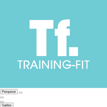
Pesquisar
Saldos