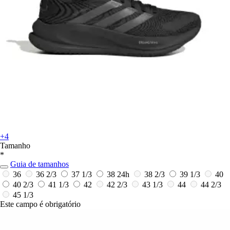
+4
Tamanho
*
Guia de tamanhos
36
36 2/3
37 1/3
38
24h
38 2/3
39 1/3
40
40 2/3
41 1/3
42
42 2/3
43 1/3
44
44 2/3
45 1/3
Este campo é obrigatório