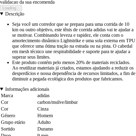
validacao da sua encomenda
Loading...
Descrição
Seja você um corredor que se prepara para uma corrida de 10
km ou outro objetivo, este tênis de corrida adidas vai te ajudar a
se motivar. Combinando leveza e rapidez, ele conta com o
amortecimento dinâmico Lightstrike e uma sola externa em TPU
que oferece uma ótima tração na estrada ou na pista. O cabedal
em mesh técnico une respirabilidade e suporte para te ajudar a
superar seus limites.
Este produto contém pelo menos 20% de materiais reciclados.
Ao reutilizar materiais já criados, estamos ajudando a reduzir os
desperdícios e nossa dependência de recursos limitados, a fim de
diminuir a pegada ecológica dos produtos que fabricamos.
Informações adicionais
Marca
adidas
Cor
carbon/msilve/limbur
Cor
Cinza
Género
Homem
Grupo etário
Adulto
Sortido
Duramo
Drop
9 mm