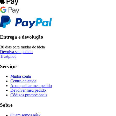
Entrega e devolução
30 dias para mudar de ideia
Devolva seu pedido
Trustpilot
Serviços
Minha conta
Centro de ajuda
Acompanhar meu pedido
Devolver meu pedido
Códigos promocionais
Sobre
Quem somos nós?