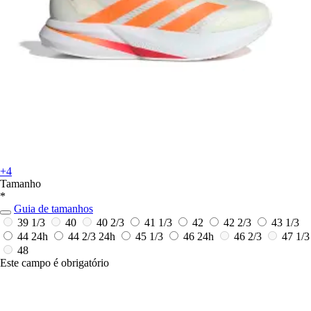
+4
Tamanho
*
Guia de tamanhos
39 1/3
40
40 2/3
41 1/3
42
42 2/3
43 1/3
44
24h
44 2/3
24h
45 1/3
46
24h
46 2/3
47 1/3
48
Este campo é obrigatório