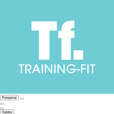
Pesquisar
Saldos