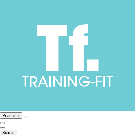
Pesquisar
Saldos