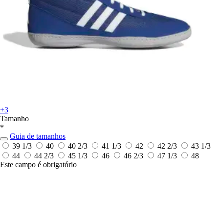
+3
Tamanho
*
Guia de tamanhos
39 1/3
40
40 2/3
41 1/3
42
42 2/3
43 1/3
44
44 2/3
45 1/3
46
46 2/3
47 1/3
48
Este campo é obrigatório