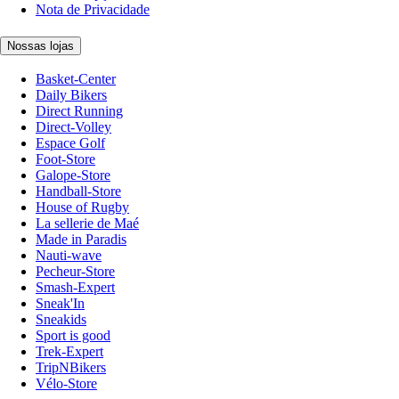
Nota de Privacidade
Nossas lojas
Basket-Center
Daily Bikers
Direct Running
Direct-Volley
Espace Golf
Foot-Store
Galope-Store
Handball-Store
House of Rugby
La sellerie de Maé
Made in Paradis
Nauti-wave
Pecheur-Store
Smash-Expert
Sneak'In
Sneakids
Sport is good
Trek-Expert
TripNBikers
Vélo-Store