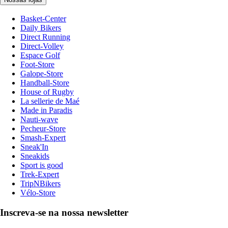
Basket-Center
Daily Bikers
Direct Running
Direct-Volley
Espace Golf
Foot-Store
Galope-Store
Handball-Store
House of Rugby
La sellerie de Maé
Made in Paradis
Nauti-wave
Pecheur-Store
Smash-Expert
Sneak'In
Sneakids
Sport is good
Trek-Expert
TripNBikers
Vélo-Store
Inscreva-se na nossa newsletter