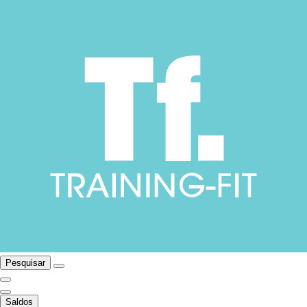
Pesquisar
Saldos