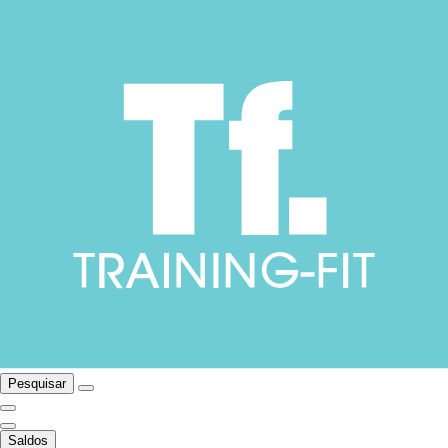
Pesquisar
Saldos