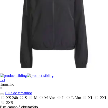
+-1
Tamanho
*
Guia de tamanhos
XS
24h
S
M
M Alto
L
L Alto
XL
2XL
2XS
Este campo é obrigatório