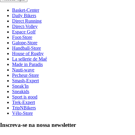
Basket-Center
Daily Bikers
Direct Running
Direct-Volley
Espace Golf
Foot-Store
Galope-Store
Handball-Store
House of Rugby
La sellerie de Maé
Made in Paradis
Nauti-wave
Pecheur-Store
Smash-Expert
Sneak'In
Sneakids
Sport is good
Trek-Expert
TripNBikers
Vélo-Store
Inscreva-se na nossa newsletter