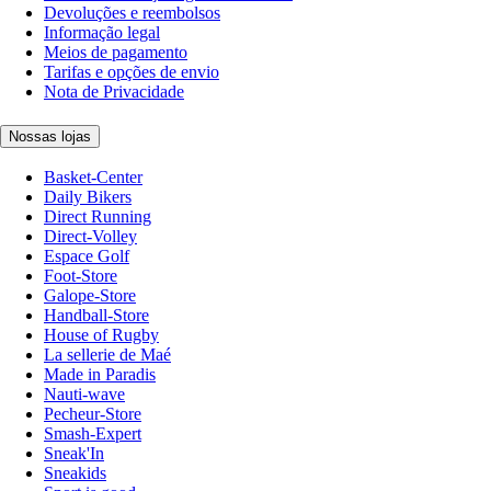
Devoluções e reembolsos
Informação legal
Meios de pagamento
Tarifas e opções de envio
Nota de Privacidade
Nossas lojas
Basket-Center
Daily Bikers
Direct Running
Direct-Volley
Espace Golf
Foot-Store
Galope-Store
Handball-Store
House of Rugby
La sellerie de Maé
Made in Paradis
Nauti-wave
Pecheur-Store
Smash-Expert
Sneak'In
Sneakids