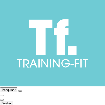
Pesquisar
Saldos