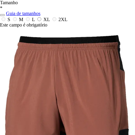
Tamanho
*
Guia de tamanhos
S
M
L
XL
2XL
Este campo é obrigatório