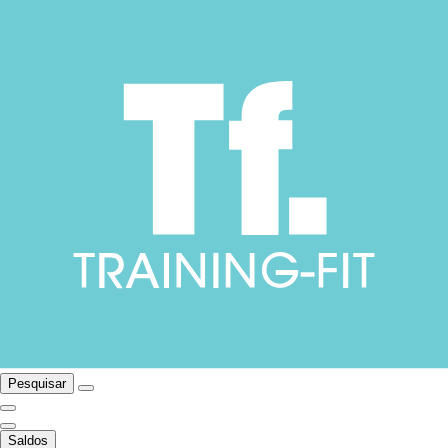
Pesquisar
Saldos