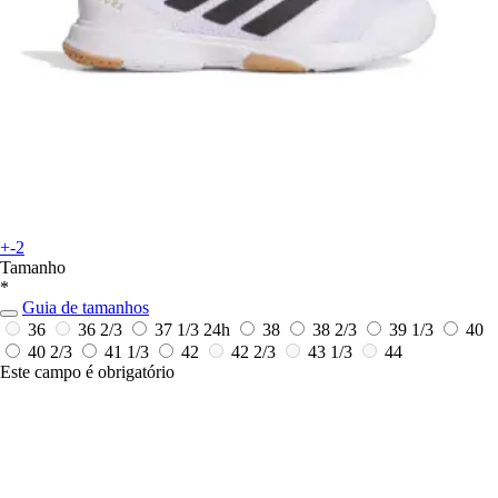
+-2
Tamanho
*
Guia de tamanhos
36
36 2/3
37 1/3
24h
38
38 2/3
39 1/3
40
40 2/3
41 1/3
42
42 2/3
43 1/3
44
Este campo é obrigatório