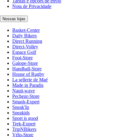
Tarifas e opções de envio
Nota de Privacidade
Nossas lojas
Basket-Center
Daily Bikers
Direct Running
Direct-Volley
Espace Golf
Foot-Store
Galope-Store
Handball-Store
House of Rugby
La sellerie de Maé
Made in Paradis
Nauti-wave
Pecheur-Store
Smash-Expert
Sneak'In
Sneakids
Sport is good
Trek-Expert
TripNBikers
Vélo-Store