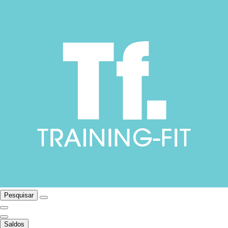
Pesquisar
Saldos