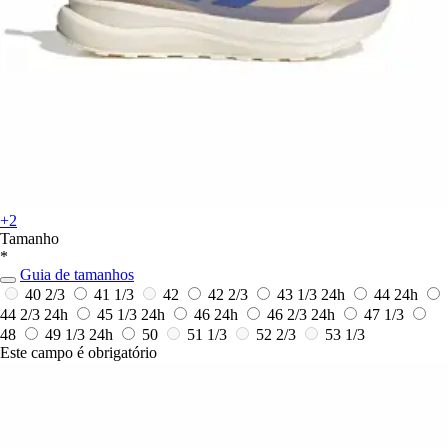
+2
Tamanho
*
Guia de tamanhos
40 2/3
41 1/3
42
42 2/3
43 1/3
24h
44
24h
44 2/3
24h
45 1/3
24h
46
24h
46 2/3
24h
47 1/3
48
49 1/3
24h
50
51 1/3
52 2/3
53 1/3
Este campo é obrigatório