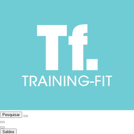
Pesquisar
Saldos