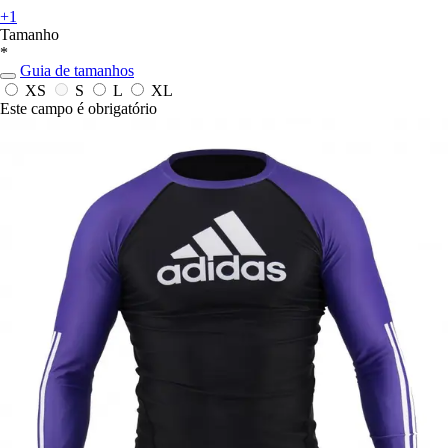
+1
Tamanho
*
Guia de tamanhos
XS
S
L
XL
Este campo é obrigatório