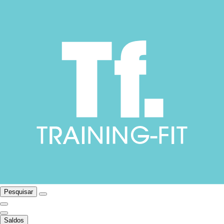
Pesquisar
Saldos