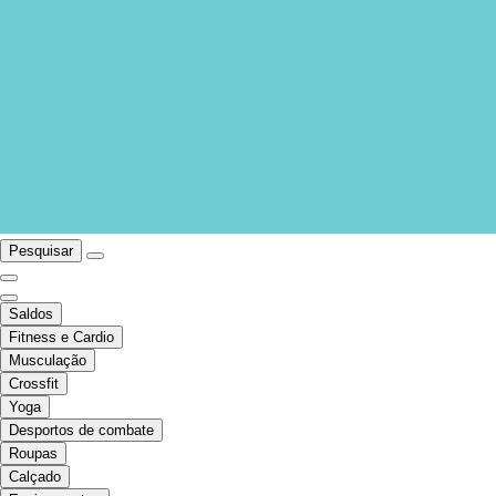
Pesquisar
Saldos
Fitness e Cardio
Musculação
Crossfit
Yoga
Desportos de combate
Roupas
Calçado