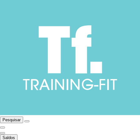
Pesquisar
Saldos