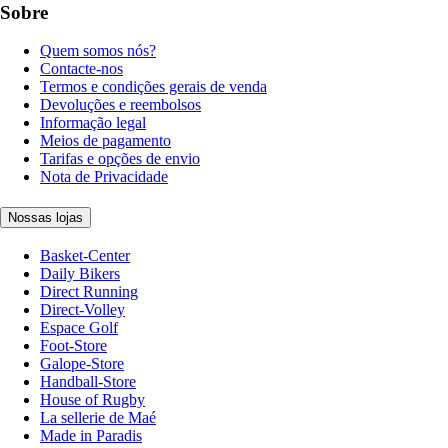
Sobre
Quem somos nós?
Contacte-nos
Termos e condições gerais de venda
Devoluções e reembolsos
Informação legal
Meios de pagamento
Tarifas e opções de envio
Nota de Privacidade
Nossas lojas
Basket-Center
Daily Bikers
Direct Running
Direct-Volley
Espace Golf
Foot-Store
Galope-Store
Handball-Store
House of Rugby
La sellerie de Maé
Made in Paradis