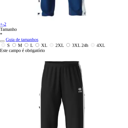
+-2
Tamanho
*
Guia de tamanhos
S
M
L
XL
2XL
3XL
24h
4XL
Este campo é obrigatório