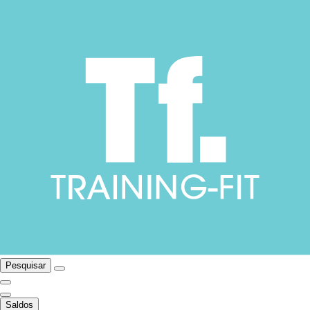
Pesquisar
Saldos