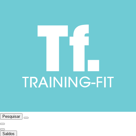
Pesquisar
Saldos