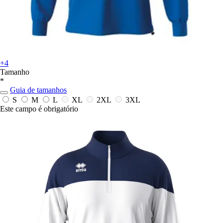
+4
Tamanho
*
Guia de tamanhos
S
M
L
XL
2XL
3XL
Este campo é obrigatório