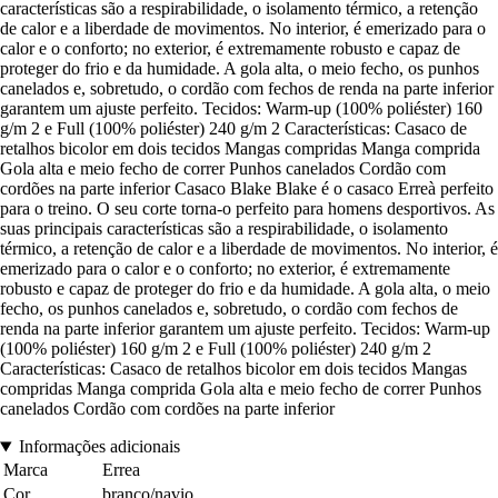
características são a respirabilidade, o isolamento térmico, a retenção
de calor e a liberdade de movimentos. No interior, é emerizado para o
calor e o conforto; no exterior, é extremamente robusto e capaz de
proteger do frio e da humidade. A gola alta, o meio fecho, os punhos
canelados e, sobretudo, o cordão com fechos de renda na parte inferior
garantem um ajuste perfeito. Tecidos: Warm-up (100% poliéster) 160
g/m 2 e Full (100% poliéster) 240 g/m 2 Características: Casaco de
retalhos bicolor em dois tecidos Mangas compridas Manga comprida
Gola alta e meio fecho de correr Punhos canelados Cordão com
cordões na parte inferior Casaco Blake Blake é o casaco Erreà perfeito
para o treino. O seu corte torna-o perfeito para homens desportivos. As
suas principais características são a respirabilidade, o isolamento
térmico, a retenção de calor e a liberdade de movimentos. No interior, é
emerizado para o calor e o conforto; no exterior, é extremamente
robusto e capaz de proteger do frio e da humidade. A gola alta, o meio
fecho, os punhos canelados e, sobretudo, o cordão com fechos de
renda na parte inferior garantem um ajuste perfeito. Tecidos: Warm-up
(100% poliéster) 160 g/m 2 e Full (100% poliéster) 240 g/m 2
Características: Casaco de retalhos bicolor em dois tecidos Mangas
compridas Manga comprida Gola alta e meio fecho de correr Punhos
canelados Cordão com cordões na parte inferior
Informações adicionais
Marca
Errea
Cor
branco/navio