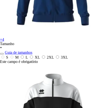
+4
Tamanho
*
Guia de tamanhos
S
M
L
XL
2XL
3XL
Este campo é obrigatório