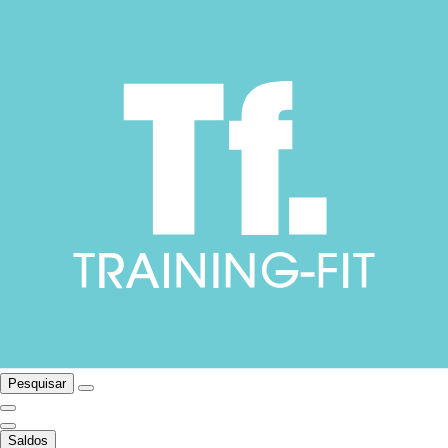
Pesquisar
Saldos