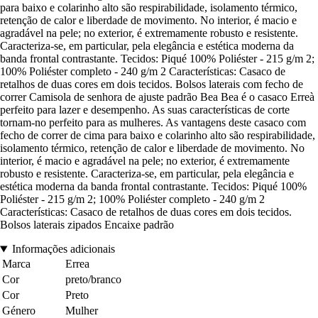
para baixo e colarinho alto são respirabilidade, isolamento térmico,
retenção de calor e liberdade de movimento. No interior, é macio e
agradável na pele; no exterior, é extremamente robusto e resistente.
Caracteriza-se, em particular, pela elegância e estética moderna da
banda frontal contrastante. Tecidos: Piqué 100% Poliéster - 215 g/m 2;
100% Poliéster completo - 240 g/m 2 Características: Casaco de
retalhos de duas cores em dois tecidos. Bolsos laterais com fecho de
correr Camisola de senhora de ajuste padrão Bea Bea é o casaco Erreà
perfeito para lazer e desempenho. As suas características de corte
tornam-no perfeito para as mulheres. As vantagens deste casaco com
fecho de correr de cima para baixo e colarinho alto são respirabilidade,
isolamento térmico, retenção de calor e liberdade de movimento. No
interior, é macio e agradável na pele; no exterior, é extremamente
robusto e resistente. Caracteriza-se, em particular, pela elegância e
estética moderna da banda frontal contrastante. Tecidos: Piqué 100%
Poliéster - 215 g/m 2; 100% Poliéster completo - 240 g/m 2
Características: Casaco de retalhos de duas cores em dois tecidos.
Bolsos laterais zipados Encaixe padrão
Informações adicionais
Marca
Errea
Cor
preto/branco
Cor
Preto
Género
Mulher