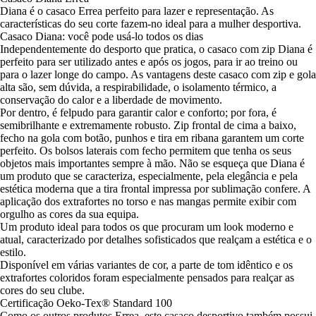
Diana é o casaco Errea perfeito para lazer e representação. As
características do seu corte fazem-no ideal para a mulher desportiva.
Casaco Diana: você pode usá-lo todos os dias
Independentemente do desporto que pratica, o casaco com zip Diana é
perfeito para ser utilizado antes e após os jogos, para ir ao treino ou
para o lazer longe do campo. As vantagens deste casaco com zip e gola
alta são, sem dúvida, a respirabilidade, o isolamento térmico, a
conservação do calor e a liberdade de movimento.
Por dentro, é felpudo para garantir calor e conforto; por fora, é
semibrilhante e extremamente robusto. Zip frontal de cima a baixo,
fecho na gola com botão, punhos e tira em ribana garantem um corte
perfeito. Os bolsos laterais com fecho permitem que tenha os seus
objetos mais importantes sempre à mão. Não se esqueça que Diana é
um produto que se caracteriza, especialmente, pela elegância e pela
estética moderna que a tira frontal impressa por sublimação confere. A
aplicação dos extrafortes no torso e nas mangas permite exibir com
orgulho as cores da sua equipa.
Um produto ideal para todos os que procuram um look moderno e
atual, caracterizado por detalhes sofisticados que realçam a estética e o
estilo.
Disponível em várias variantes de cor, a parte de tom idêntico e os
extrafortes coloridos foram especialmente pensados para realçar as
cores do seu clube.
Certificação Oeko-Tex® Standard 100
Como os outros produtos Errea, este casaco desportivo também possui