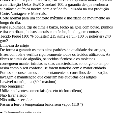
a certificação Oeko-Tex® Standard 100, a garantia de que nenhuma
substância química nociva para a saúde foi utilizada na sua produção.
Corte, Vantagens e Materiais:
Corte normal para um conforto máximo e liberdade de movimento ao
longo do dia.
Parte sublimada, zip de cima a baixo, fecho na gola com botão, punhos
e tira em ribana, bolsos laterais com fecho, binding em contraste
Tecido Piqué (100 % poliéster) 215 g/m2 e Full (100 % poliéster) 240
g/m2
Limpeza do artigo
De forma a garantir os mais altos padrões de qualidade dos artigos,
Errea controla e verifica rigorosamente todos os tecidos utilizados. As
fibras naturais do algodão, os tecidos técnicos e os moletons
conseguem manter intactas as suas características ao longo do tempo,
assim como o seu conforto, se forem tratados com o maior cuidado.
Por isso, aconselhamos a ler atentamente os conselhos de utilização,
lavagem e manutenção que constam nas etiquetas dos artigos.
Lavável na máquina (30 ° máximo)
Não branquear
Utilizar solventes comerciais (exceto tricloroetileno)
Não lavar a seco
Não utilizar secadora
Passar a ferro a temperatura baixa sem vapor (110 °)
Informações adicionais