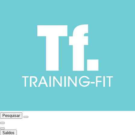
Pesquisar
Saldos