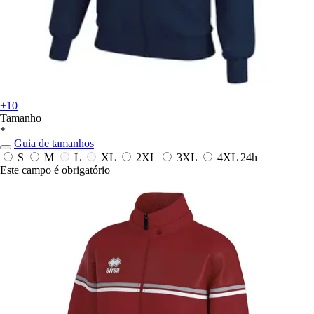
+10
Tamanho
*
Guia de tamanhos
S
M
L
XL
2XL
3XL
4XL
24h
Este campo é obrigatório