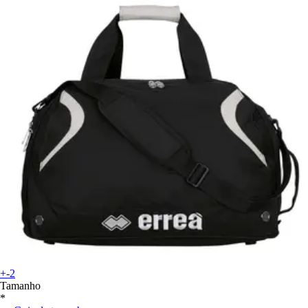
+-2
Tamanho
*