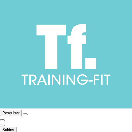
Pesquisar
Saldos