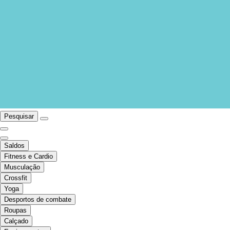
Pesquisar
Saldos
Fitness e Cardio
Musculação
Crossfit
Yoga
Desportos de combate
Roupas
Calçado