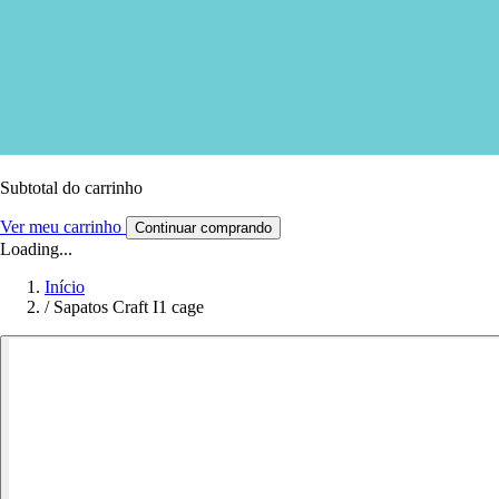
Subtotal do carrinho
Ver meu carrinho
Continuar comprando
Loading...
Início
/
Sapatos Craft I1 cage