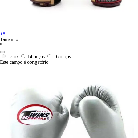
+8
Tamanho
*
12 oz
14 onças
16 onças
Este campo é obrigatório