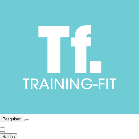
Pesquisar
Saldos