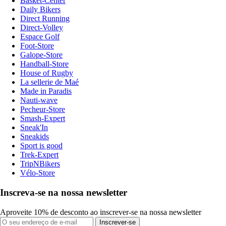
Basket-Center
Daily Bikers
Direct Running
Direct-Volley
Espace Golf
Foot-Store
Galope-Store
Handball-Store
House of Rugby
La sellerie de Maé
Made in Paradis
Nauti-wave
Pecheur-Store
Smash-Expert
Sneak'In
Sneakids
Sport is good
Trek-Expert
TripNBikers
Vélo-Store
Inscreva-se na nossa newsletter
Aproveite 10% de desconto ao inscrever-se na nossa newsletter
Inscrever-se