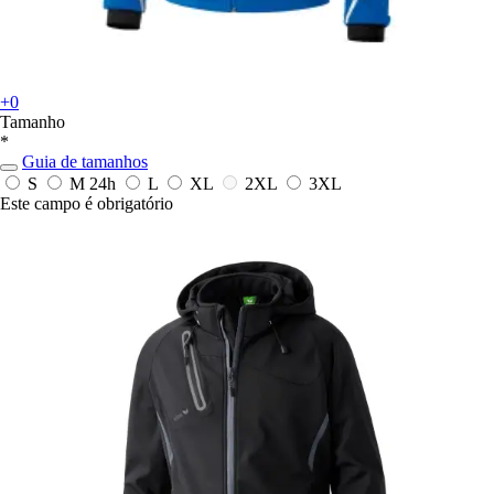
+0
Tamanho
*
Guia de tamanhos
S
M
24h
L
XL
2XL
3XL
Este campo é obrigatório