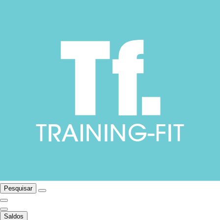
Pesquisar
Saldos