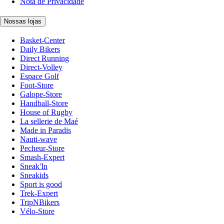
Nota de Privacidade
Nossas lojas
Basket-Center
Daily Bikers
Direct Running
Direct-Volley
Espace Golf
Foot-Store
Galope-Store
Handball-Store
House of Rugby
La sellerie de Maé
Made in Paradis
Nauti-wave
Pecheur-Store
Smash-Expert
Sneak'In
Sneakids
Sport is good
Trek-Expert
TripNBikers
Vélo-Store