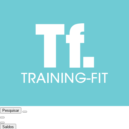
Pesquisar
Saldos