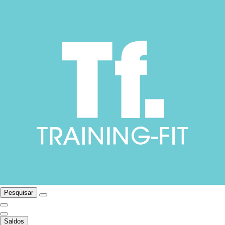
Pesquisar
Saldos