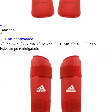
+-2
Tamanho
*
Guia de tamanhos
XS
24h
S
24h
M
24h
L
24h
XL
2XS
Este campo é obrigatório