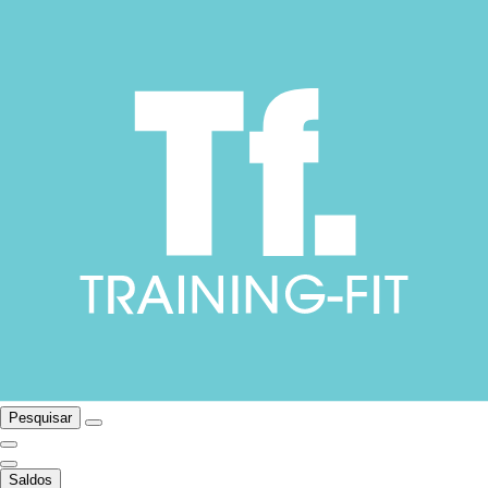
Pesquisar
Saldos