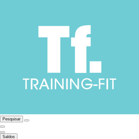
Pesquisar
Saldos