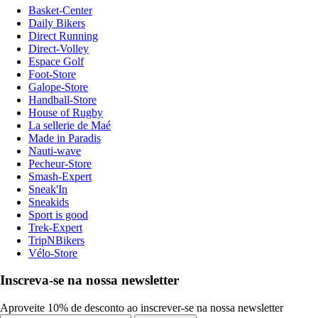
Basket-Center
Daily Bikers
Direct Running
Direct-Volley
Espace Golf
Foot-Store
Galope-Store
Handball-Store
House of Rugby
La sellerie de Maé
Made in Paradis
Nauti-wave
Pecheur-Store
Smash-Expert
Sneak'In
Sneakids
Sport is good
Trek-Expert
TripNBikers
Vélo-Store
Inscreva-se na nossa newsletter
Aproveite 10% de desconto ao inscrever-se na nossa newsletter