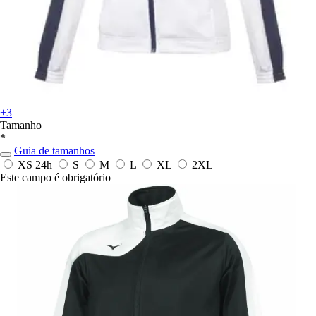
+3
Tamanho
*
Guia de tamanhos
XS
24h
S
M
L
XL
2XL
Este campo é obrigatório