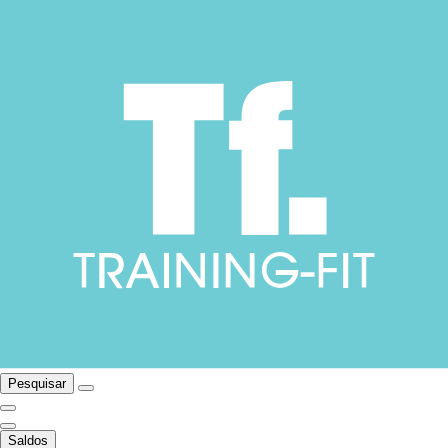
Pesquisar
Saldos