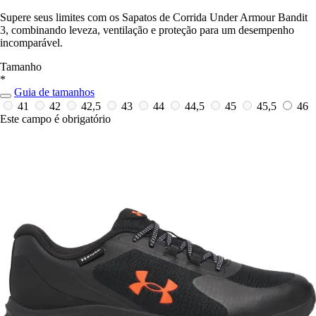
Supere seus limites com os Sapatos de Corrida Under Armour Bandit
3, combinando leveza, ventilação e proteção para um desempenho
incomparável.
Tamanho
*
Guia de tamanhos
41
42
42,5
43
44
44,5
45
45,5
46
Este campo é obrigatório