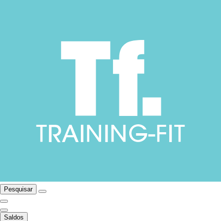
Pesquisar
Saldos