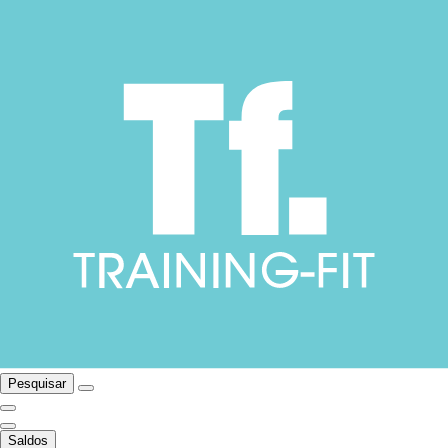
Pesquisar
Saldos