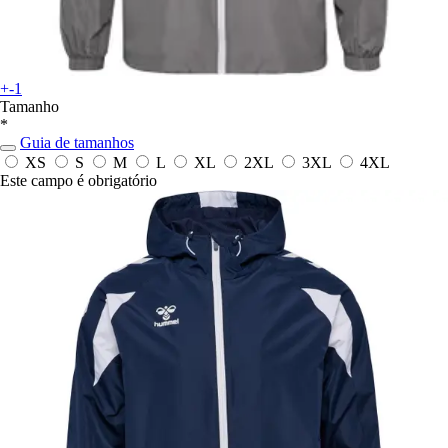
+-1
Tamanho
*
Guia de tamanhos
XS
S
M
L
XL
2XL
3XL
4XL
Este campo é obrigatório