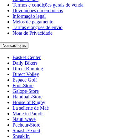
Termos e condições gerais de venda
Devoluções e reembolsos
Informação legal
Meios de pagamento
Tarifas e opções de envio
Nota de Privacidade
Nossas lojas
Basket-Center
Daily Bikers
Direct Running
Direct-Volley
Espace Golf
Foot-Store
Galope-Store
Handball-Store
House of Rugby
La sellerie de Maé
Made in Paradis
Nauti-wave
Pecheur-Store
Smash-Expert
Sneak'In