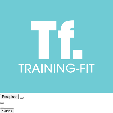
Pesquisar
Saldos