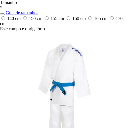
Tamanho
*
Guia de tamanhos
140 cm
150 cm
155 cm
160 cm
165 cm
170
cm
Este campo é obrigatório