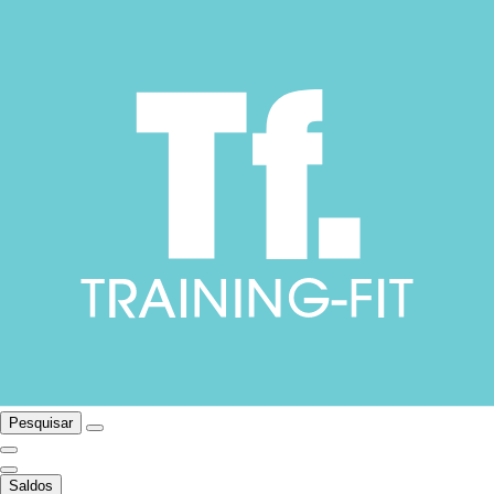
Pesquisar
Saldos