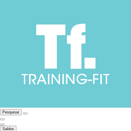
Pesquisar
Saldos