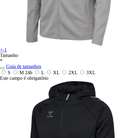
+-1
Tamanho
*
Guia de tamanhos
S
M
24h
L
XL
2XL
3XL
Este campo é obrigatório