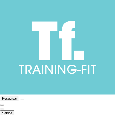
Pesquisar
Saldos