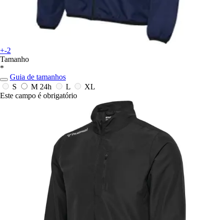
+-2
Tamanho
*
Guia de tamanhos
S
M
24h
L
XL
Este campo é obrigatório