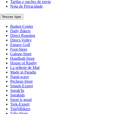
Tarifas e opções de envio
Nota de Privacidade
Nossas lojas
Basket-Center
Daily Bikers
Direct Running
Direct-Volley
Espace Golf
Foot-Store
Galope-Store
Handball-Store
House of Rugby
La sellerie de Maé
Made in Paradis
Nauti-wave
Pecheur-Store
Smash-Expert
Sneak'In
Sneakids
Sport is good
Trek-Expert
TripNBikers
Vélo-Store