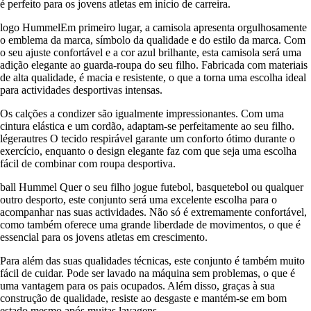
é perfeito para os jovens atletas em início de carreira.
logo HummelEm primeiro lugar, a camisola apresenta orgulhosamente
o emblema da marca, símbolo da qualidade e do estilo da marca. Com
o seu ajuste confortável e a cor azul brilhante, esta camisola será uma
adição elegante ao guarda-roupa do seu filho. Fabricada com materiais
de alta qualidade, é macia e resistente, o que a torna uma escolha ideal
para actividades desportivas intensas.
Os calções a condizer são igualmente impressionantes. Com uma
cintura elástica e um cordão, adaptam-se perfeitamente ao seu filho.
légerautres O tecido respirável garante um conforto ótimo durante o
exercício, enquanto o design elegante faz com que seja uma escolha
fácil de combinar com roupa desportiva.
ball Hummel Quer o seu filho jogue futebol, basquetebol ou qualquer
outro desporto, este conjunto será uma excelente escolha para o
acompanhar nas suas actividades. Não só é extremamente confortável,
como também oferece uma grande liberdade de movimentos, o que é
essencial para os jovens atletas em crescimento.
Para além das suas qualidades técnicas, este conjunto é também muito
fácil de cuidar. Pode ser lavado na máquina sem problemas, o que é
uma vantagem para os pais ocupados. Além disso, graças à sua
construção de qualidade, resiste ao desgaste e mantém-se em bom
estado mesmo após muitas lavagens.