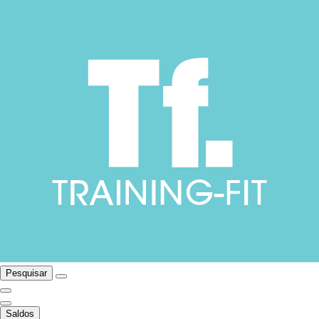
Pesquisar
Saldos