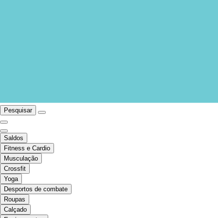
Pesquisar
Saldos
Fitness e Cardio
Musculação
Crossfit
Yoga
Desportos de combate
Roupas
Calçado