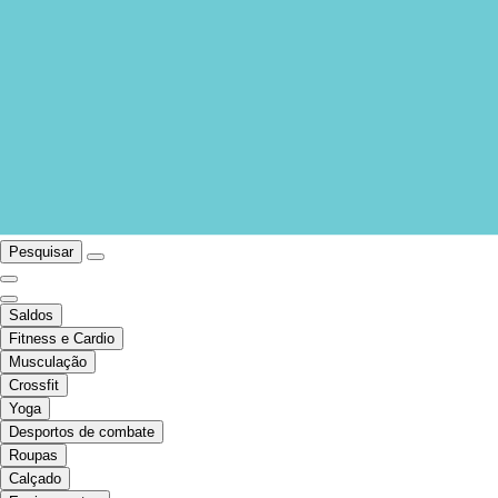
Pesquisar
Saldos
Fitness e Cardio
Musculação
Crossfit
Yoga
Desportos de combate
Roupas
Calçado